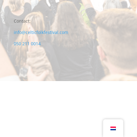
Contact:
info@celticfolkfestival.com
050 211 0014